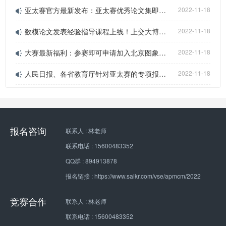
亚太赛官方最新发布：亚太赛优秀论文集即将出版！
2022-11-18
数模论文发表经验指导课程上线！上交大博士带你全流程梳理 附赠论文写作资料包！
2022-11-18
大赛最新福利：参赛即可申请加入北京图象图形学学会会员 ，享受众多会员权益
2022-11-18
人民日报、各省教育厅针对亚太赛的专项报道！权威赛事再一次荣登官方媒体！
2022-11-18
报名咨询
联系人 : 林老师
联系电话 : 15600483352
QQ群 : 894913878
报名链接 : https://www.saikr.com/vse/apmcm/2022
竞赛合作
联系人 : 林老师
联系电话 : 15600483352