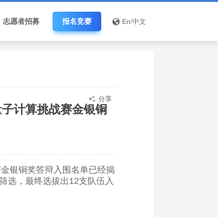
志愿者招募
报名竞赛
En
/
中文
分享
量子计算挑战赛金银铜
赛金银铜奖答辩入围名单已经揭
筛选，最终选拔出12支队伍入