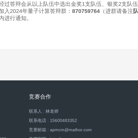
经过答辩会从以上队伍中选出金奖1支队伍、银奖2支队伍
加入2024年量子计算答辩群：
870759764
（进群请备注
内进行通知。
竞赛合作
联系人 : 林老师
联系电话 : 15600483352
竞赛邮箱 : apmcm@mathor.com